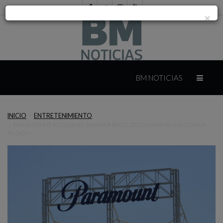
×
INICIO
BM NOTICIAS
INTERNACIONAL
INICIO
ENTRETENIMIENTO
PARAMOUNT ADQUIERE WARNER BROS. DISCOVERY EN HISTÓRICA
MÉXICO
FUSIÓN
YUCATÁN
CAMPECHE