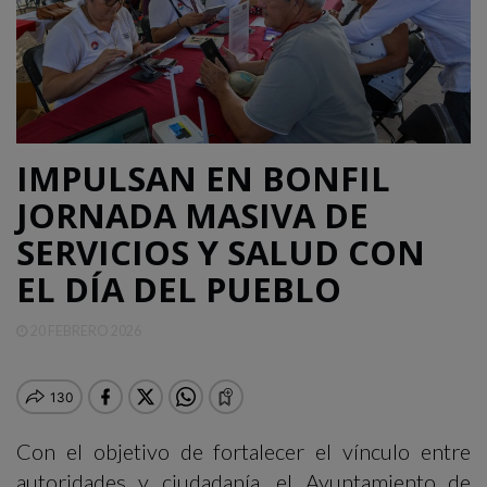
QUINTANA
ROO
DEPORTES
IMPULSAN EN BONFIL
ENTRETENIMIENTO
JORNADA MASIVA DE
SERVICIOS Y SALUD CON
OPINIÓN
EL DÍA DEL PUEBLO
20 FEBRERO 2026
Con el objetivo de fortalecer el vínculo entre
autoridades y ciudadanía, el Ayuntamiento de