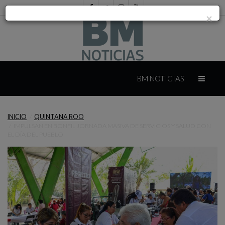
×
INICIO
BM NOTICIAS
INTERNACIONAL
INICIO
QUINTANA ROO
IMPULSAN EN BONFIL JORNADA MASIVA DE SERVICIOS Y SALUD CON
MÉXICO
EL DÍA DEL PUEBLO
YUCATÁN
CAMPECHE