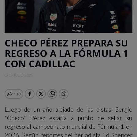
QUINTANA
ROO
DEPORTES
CHECO PÉREZ PREPARA SU
REGRESO A LA FÓRMULA 1
ENTRETENIMIENTO
CON CADILLAC
OPINIÓN
15 JULIO 2025
Luego de un año alejado de las pistas, Sergio
"Checo" Pérez estaría a punto de sellar su
regreso al campeonato mundial de Fórmula 1 en
2026. Según reportes del periodista Ed Spencer