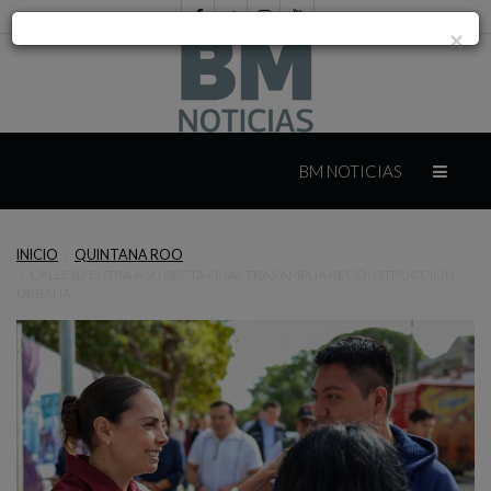
×
INICIO
BM NOTICIAS
INTERNACIONAL
INICIO
QUINTANA ROO
CALLE 82 ENTRA A SU RECTA FINAL TRAS AMPLIA RECONSTRUCCIÓN
MÉXICO
URBANA
YUCATÁN
CAMPECHE