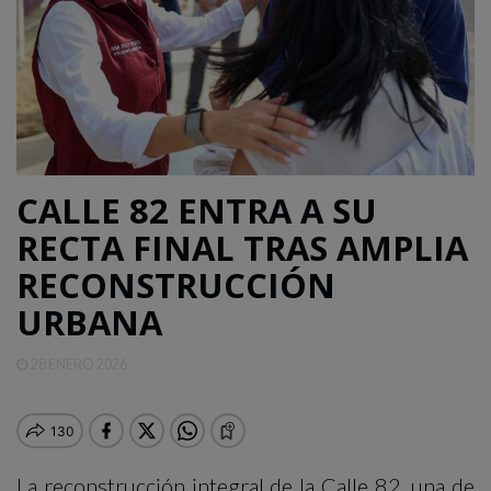
QUINTANA
ROO
DEPORTES
ENTRETENIMIENTO
CALLE 82 ENTRA A SU
RECTA FINAL TRAS AMPLIA
RECONSTRUCCIÓN
OPINIÓN
URBANA
28 ENERO 2026
La reconstrucción integral de la Calle 82, una de