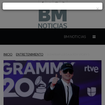
×
INICIO
BM NOTICIAS
INTERNACIONAL
INICIO
ENTRETENIMIENTO
BIZARRAP LLEGA A TOY STORY 5
MÉXICO
YUCATÁN
CAMPECHE