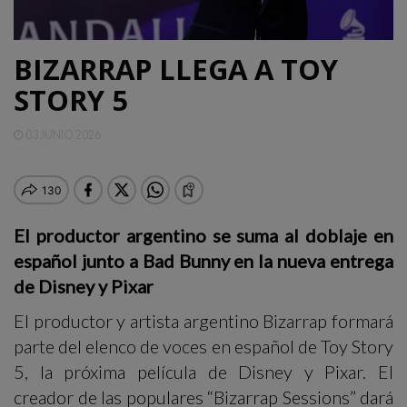
QUINTANA
ROO
BIZARRAP LLEGA A TOY
STORY 5
DEPORTES
03 JUNIO 2026
ENTRETENIMIENTO
OPINIÓN
El productor argentino se suma al doblaje en
español junto a Bad Bunny en la nueva entrega
de Disney y Pixar
El productor y artista argentino Bizarrap formará
parte del elenco de voces en español de Toy Story
5, la próxima película de Disney y Pixar. El
creador de las populares “Bizarrap Sessions” dará