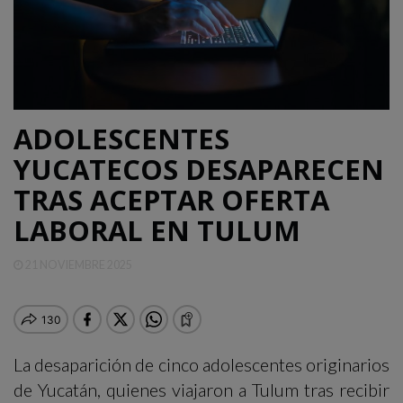
QUINTANA
ROO
DEPORTES
ADOLESCENTES
YUCATECOS DESAPARECEN
ENTRETENIMIENTO
TRAS ACEPTAR OFERTA
LABORAL EN TULUM
OPINIÓN
21 NOVIEMBRE 2025
La desaparición de cinco adolescentes originarios
de Yucatán, quienes viajaron a Tulum tras recibir