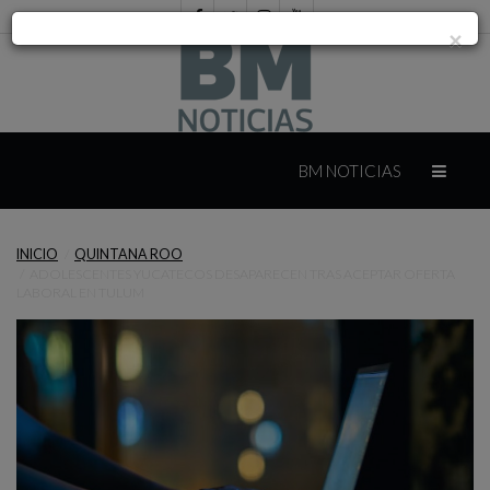
×
INICIO
BM NOTICIAS
INTERNACIONAL
INICIO
QUINTANA ROO
ADOLESCENTES YUCATECOS DESAPARECEN TRAS ACEPTAR OFERTA
MÉXICO
LABORAL EN TULUM
YUCATÁN
CAMPECHE