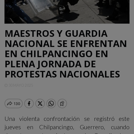
QUINTANA
ROO
MAESTROS Y GUARDIA
DEPORTES
NACIONAL SE ENFRENTAN
EN CHILPANCINGO EN
ENTRETENIMIENTO
PLENA JORNADA DE
PROTESTAS NACIONALES
OPINIÓN
30 MAYO 2025
Una violenta confrontación se registró este
jueves en Chilpancingo, Guerrero, cuando