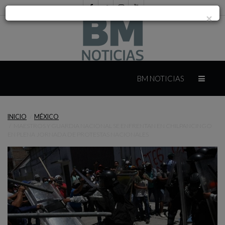
×
INICIO
BM NOTICIAS
INTERNACIONAL
INICIO
MÉXICO
MAESTROS Y GUARDIA NACIONAL SE ENFRENTAN EN CHILPANCINGO
MÉXICO
EN PLENA JORNADA DE PROTESTAS NACIONALES
YUCATÁN
CAMPECHE